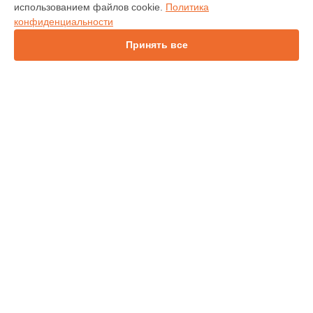
использованием файлов cookie.
Политика
IN112
конфиденциальности
IN114
IN136
Принять все
IN1044
IN1046
IN2138HD
INL146
СТРАНИЦЫ
Гарантия
Доставка
Контакты
Карта сайта
КОНТАКТЫ
+7 (343) 226-97-56
Ежедневно с 09:00 до 21:00
г. Екатеринбург, улица 8 Марта, 46
info@infocus-service.ru
Политика конфиденциальности