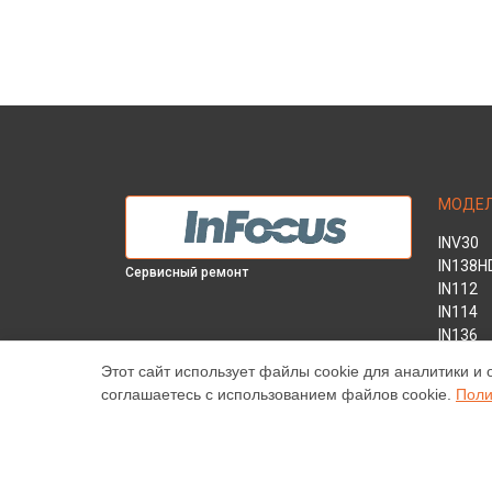
МОДЕ
INV30
IN138H
Сервисный ремонт
IN112
IN114
IN136
IN1044
Этот сайт использует файлы cookie для аналитики и 
IN1046
соглашаетесь с использованием файлов cookie.
Поли
IN2138
INL146
Наш центр специализируется на ремонте и техническ