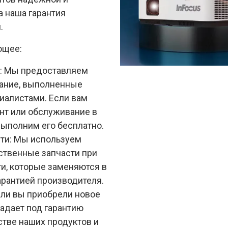
а наша гарантия
.
ющее:
е: Мы предоставляем
вание, выполненные
алистами. Если вам
нт или обслуживание в
выполним его бесплатно.
сти: Мы используем
ственные запчасти при
ти, которые заменяются в
арантией производителя.
сли вы приобрели новое
падает под гарантию
стве наших продуктов и