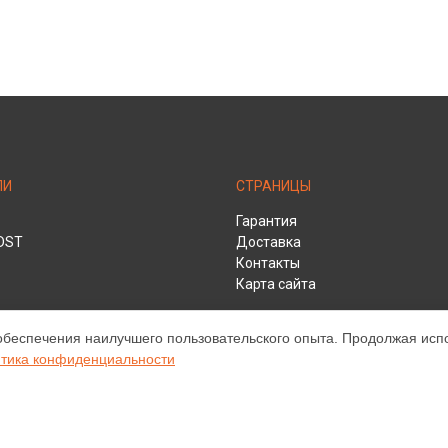
ЛИ
СТРАНИЦЫ
Гарантия
DST
Доставка
Контакты
Карта сайта
обеспечения наилучшего пользовательского опыта. Продолжая испол
тика конфиденциальности
HD
ом обслуживании устройств Infocus. Хотя мы и не представляем официа