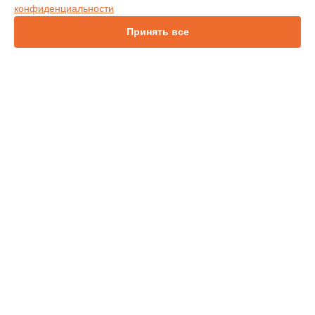
конфиденциальности
IN114
IN136
Принять все
IN1046
IN2138HD
INL146
СТРАНИЦЫ
Гарантия
Доставка
Контакты
Карта сайта
КОНТАКТЫ
+7 (343) 226-97-56
Ежедневно с 09:00 до 21:00
г. Екатеринбург, улица 8 Марта, 46
info@infocus-service.ru
Политика конфиденциальности
Способы оплаты