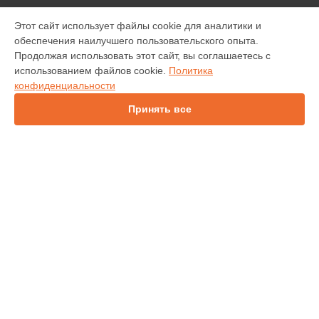
МОДЕЛИ
Этот сайт использует файлы cookie для аналитики и
обеспечения наилучшего пользовательского опыта.
INV30
Продолжая использовать этот сайт, вы соглашаетесь с
IN138HDST
использованием файлов cookie.
Политика
IN112
конфиденциальности
IN114
IN136
Принять все
IN1046
IN2138HD
INL146
СТРАНИЦЫ
Гарантия
Доставка
Контакты
Карта сайта
КОНТАКТЫ
+7 (343) 226-97-56