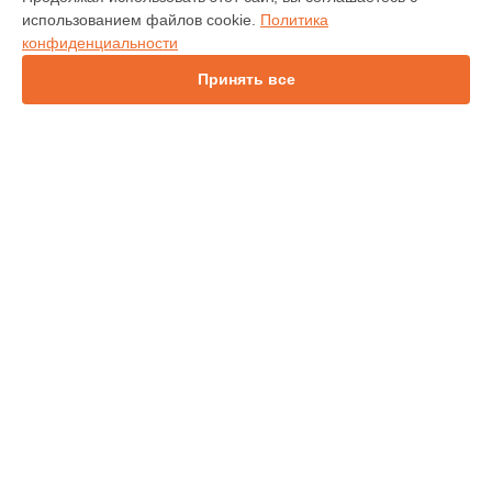
IN138HDST
использованием файлов cookie.
Политика
IN112
конфиденциальности
IN114
IN136
Принять все
IN1046
IN2138HD
INL146
СТРАНИЦЫ
Гарантия
Доставка
Контакты
Карта сайта
КОНТАКТЫ
+7 (343) 226-97-56
Ежедневно с 09:00 до 21:00
г. Екатеринбург, улица 8 Марта, 46
info@infocus-service.ru
Политика конфиденциальности