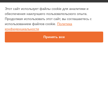
МОДЕЛИ
Этот сайт использует файлы cookie для аналитики и
обеспечения наилучшего пользовательского опыта.
INV30
Продолжая использовать этот сайт, вы соглашаетесь с
IN138HDST
использованием файлов cookie.
Политика
IN112
конфиденциальности
IN114
IN136
Принять все
IN1044
IN2138HD
INL146
СТРАНИЦЫ
Гарантия
Доставка
Контакты
Карта сайта
КОНТАКТЫ
+7 (343) 226-97-56