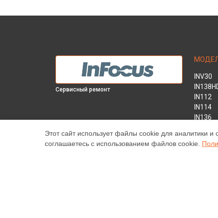
МОДЕ
INV30
IN138H
Сервисный ремонт
IN112
IN114
IN136
IN1044
Этот сайт использует файлы cookie для аналитики и 
IN2138
соглашаетесь с использованием файлов cookie.
Поли
INL146
Наш центр специализируется на ремонте и техническ
высококачественные услуги постгарантийного ремонт
цены, указанные на нашем сайте, не являются оконч
торговая марка Infocus, упоминаемая на нашем сайт