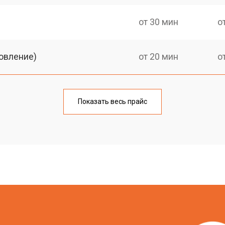
от 30 мин
о
овление)
от 20 мин
о
от 30 мин
о
Показать весь прайс
от 20 мин
о
от 30 мин
о
от 20 мин
о
?