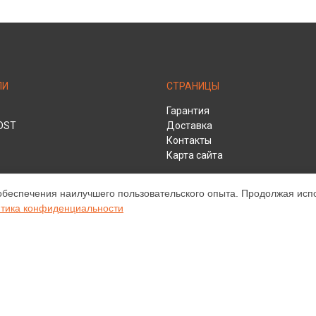
ЛИ
СТРАНИЦЫ
Гарантия
DST
Доставка
Контакты
Карта сайта
обеспечения наилучшего пользовательского опыта. Продолжая испол
HD
тика конфиденциальности
ом обслуживании устройств Infocus. Хотя мы и не представляем официа
а, включая диагностику, техническое обслуживание и настройку разли
ательными; для получения актуальной информации, пожалуйста, свяжите
е, зарегистрирована и используется нами только для информационных ц