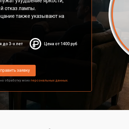
лужат ухудшение яркости,
й отказ лампы.
рцание также указывают на
я до 3-х лет
Цена от 1400 руб
править заявку
 на обработку моих
персональных данных.