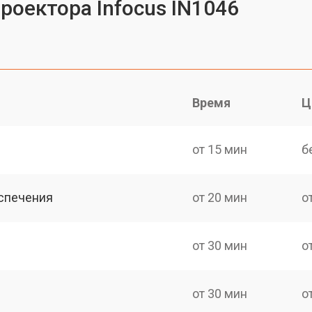
роектора Infocus IN1046
Время
Ц
от 15 мин
б
спечения
от 20 мин
о
от 30 мин
о
от 30 мин
о