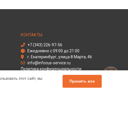
КОНТАКТЫ
+7 (343) 226-97-56
Ежедневно с 09:00 до 21:00
г. Екатеринбург, улица 8 Марта, 46
info@infocus-service.ru
Политика конфиденциальности
ьзовать этот сайт, вы
Способы оплаты
Принять все
льный сервис Infocus, мы предлагаем
чных продуктов Инфокус. Обратите внимание, что
сь с нашими менеджерами. Также стоит отметить, что
елей.