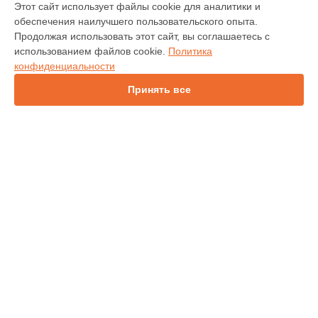
Этот сайт использует файлы cookie для аналитики и
обеспечения наилучшего пользовательского опыта.
INV30
Продолжая использовать этот сайт, вы соглашаетесь с
IN138HDST
использованием файлов cookie.
Политика
IN114
конфиденциальности
IN136
IN1044
Принять все
IN1046
IN2138HD
INL146
СТРАНИЦЫ
Гарантия
Доставка
Контакты
Карта сайта
КОНТАКТЫ
+7 (343) 226-97-56
Ежедневно с 09:00 до 21:00
г. Екатеринбург, улица 8 Марта, 46