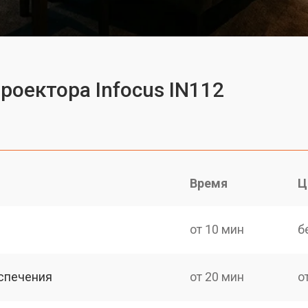
роектора Infocus IN112
Время
Ц
от 10 мин
б
спечения
от 20 мин
о