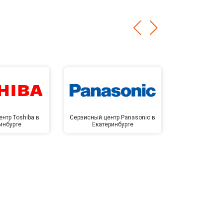
нтр Toshiba в
Сервисный центр Panasonic в
Сервисный 
инбурге
Екатеринбурге
Екате