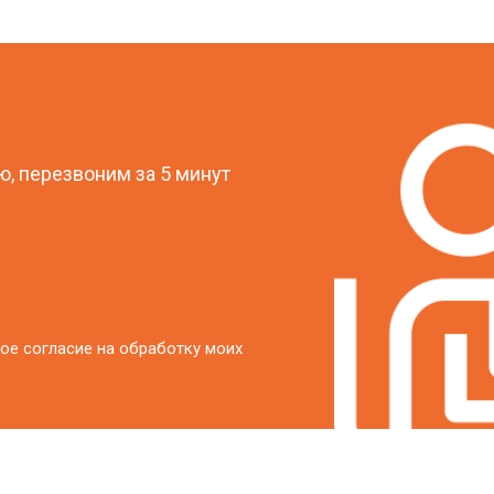
от 20 мин
о
?
от 40 мин
о
, перезвоним за 5 минут
от 20 мин
о
ое согласие на обработку моих