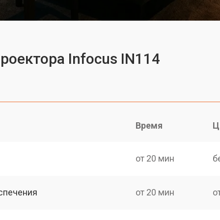
роектора Infocus IN114
Время
Ц
от 20 мин
б
спечения
от 20 мин
о