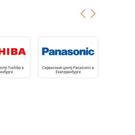
нтр Toshiba в
Сервисный центр Panasonic в
Сервисный 
инбурге
Екатеринбурге
Екате