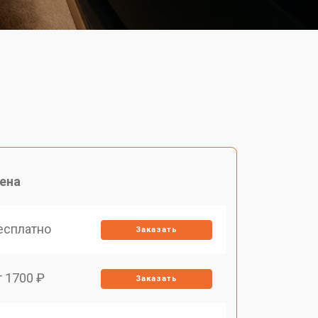
ена
есплатно
Заказать
т 1700 ₽
Заказать