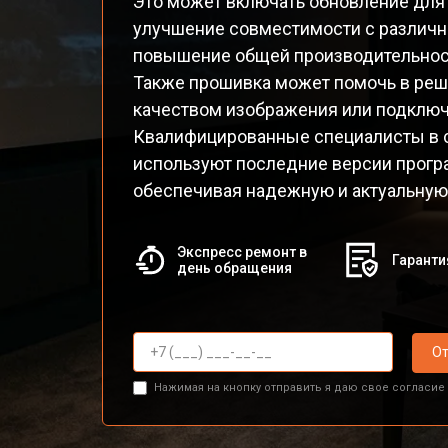
Это может включать обновление для
улучшение совместимости с различ
повышение общей производительнос
Также прошивка может помочь в реш
качеством изображения или подклю
Квалифицированные специалисты в с
используют последние версии прогр
обеспечивая надежную и актуальную 
Экспресс ремонт в
Гаранти
день обращения
От
Нажимая на кнопку отправить я даю свое согласие