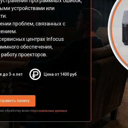
 устранения программных ошибок,
ными устройствами или
ти.
ении проблем, связанных с
чением.
ервисных центрах Infocus
аммного обеспечения,
работу проекторов.
я до 3-х лет
Цена от 1400 руб
править заявку
 на обработку моих
персональных данных.