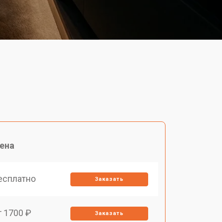
ена
есплатно
Заказать
т 1700 ₽
Заказать