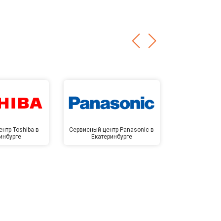
нтр Toshiba в
Сервисный центр Panasonic в
Сервисный 
инбурге
Екатеринбурге
Екате