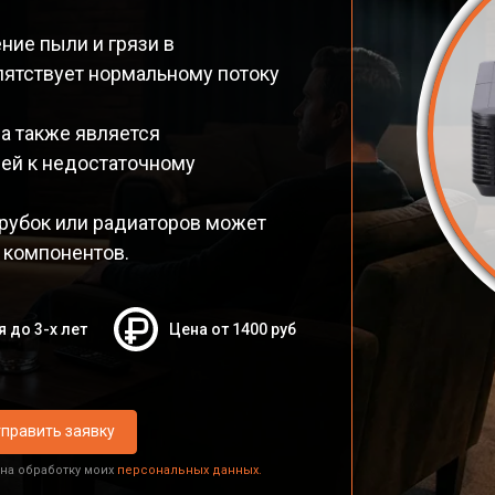
ние пыли и грязи в
пятствует нормальному потоку
а также является
ей к недостаточному
трубок или радиаторов может
 компонентов.
я до 3-х лет
Цена от 1400 руб
править заявку
 на обработку моих
персональных данных.