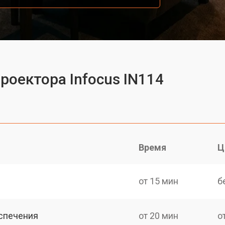
роектора Infocus IN114
Время
Ц
от 15 мин
б
спечения
от 20 мин
о