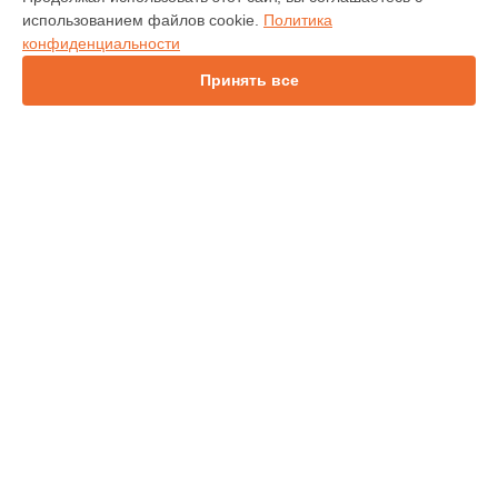
IN138HDST
использованием файлов cookie.
Политика
IN112
конфиденциальности
IN114
IN1044
Принять все
IN1046
IN2138HD
INL146
СТРАНИЦЫ
Гарантия
Доставка
Контакты
Карта сайта
КОНТАКТЫ
+7 (343) 226-97-56
Ежедневно с 09:00 до 21:00
г. Екатеринбург, улица 8 Марта, 46
info@infocus-service.ru
Политика конфиденциальности