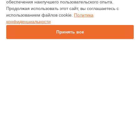
обеспечения наилучшего пользовательского опыта.
INV30
Продолжая использовать этот сайт, вы соглашаетесь с
IN138HDST
использованием файлов cookie.
Политика
IN112
конфиденциальности
IN114
IN1044
Принять все
IN1046
IN2138HD
INL146
СТРАНИЦЫ
Гарантия
Доставка
Контакты
Карта сайта
КОНТАКТЫ
+7 (343) 226-97-56
Ежедневно с 09:00 до 21:00
г. Екатеринбург, улица 8 Марта, 46
info@infocus-service.ru