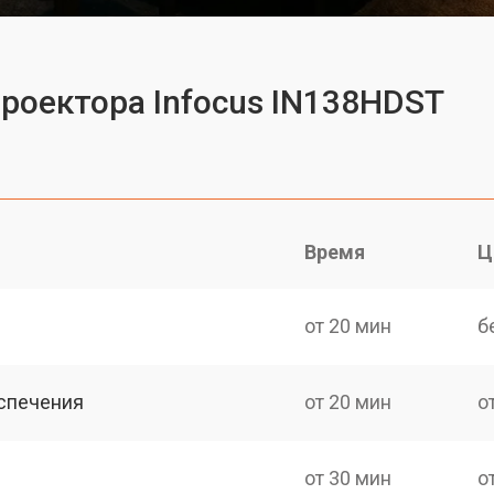
проектора Infocus IN138HDST
Время
Ц
от 20 мин
б
спечения
от 20 мин
о
от 30 мин
о