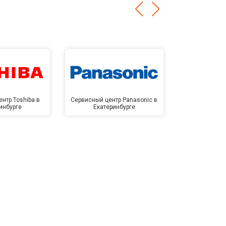
нтр Toshiba в
Сервисный центр Panasonic в
Сервисный 
инбурге
Екатеринбурге
Екате