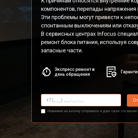
К причинам относятся внутренние ко
компонентов, перепады напряжения 
Эти проблемы могут привести к непос
спонтанным выключениям или отказу
В сервисных центрах Infocus специа
ремонт блока питания, используя с
запасные части.
Экспресс ремонт в
Гаранти
день обращения
От
Нажимая на кнопку отправить я даю свое согласие