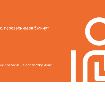
от 20 мин
о
?
от 40 мин
о
, перезвоним за 5 минут
от 20 мин
о
ое согласие на обработку моих