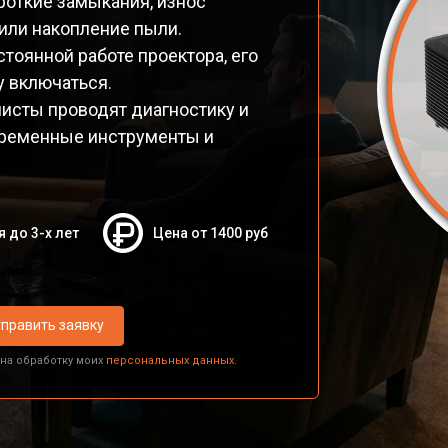
роткие замыкания, износ
или накопление пыли.
тоянной работе проектора, его
 включаться.
листы проводят диагностику и
овременные инструменты и
я до 3-х лет
Цена от 1400 руб
править заявку
 на обработку моих
персональных данных.