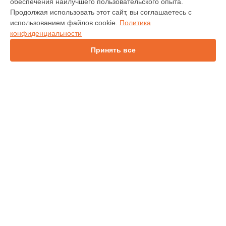
обеспечения наилучшего пользовательского опыта.
INV30
Продолжая использовать этот сайт, вы соглашаетесь с
IN112
использованием файлов cookie.
Политика
IN114
конфиденциальности
IN136
IN1044
Принять все
IN1046
IN2138HD
INL146
СТРАНИЦЫ
Гарантия
Доставка
Контакты
Карта сайта
КОНТАКТЫ
+7 (343) 226-97-56
Ежедневно с 09:00 до 21:00
г. Екатеринбург, улица 8 Марта, 46
info@infocus-service.ru