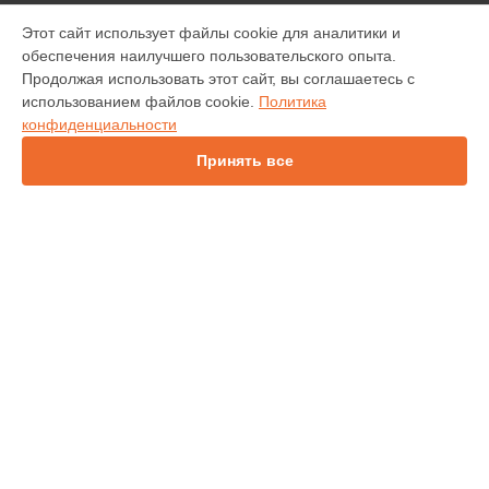
МОДЕЛИ
Этот сайт использует файлы cookie для аналитики и
обеспечения наилучшего пользовательского опыта.
INV30
Продолжая использовать этот сайт, вы соглашаетесь с
IN112
использованием файлов cookie.
Политика
IN114
конфиденциальности
IN136
IN1044
Принять все
IN1046
IN2138HD
INL146
СТРАНИЦЫ
Гарантия
Доставка
Контакты
Карта сайта
КОНТАКТЫ
+7 (343) 226-97-56
Ежедневно с 09:00 до 21:00