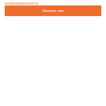
конфиденциальности
IN114
IN136
Принять все
IN1044
IN1046
IN2138HD
СТРАНИЦЫ
Гарантия
Доставка
Контакты
Карта сайта
КОНТАКТЫ
+7 (343) 226-97-56
Ежедневно с 09:00 до 21:00
г. Екатеринбург, улица 8 Марта, 46
info@infocus-service.ru
Политика конфиденциальности
Способы оплаты