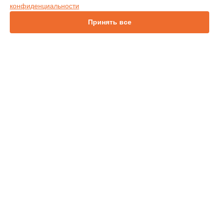
конфиденциальности
IN114
IN136
Принять все
IN1044
IN1046
IN2138HD
СТРАНИЦЫ
Гарантия
Доставка
Контакты
Карта сайта
КОНТАКТЫ
+7 (343) 226-97-56
Ежедневно с 09:00 до 21:00
г. Екатеринбург, улица 8 Марта, 46
info@infocus-service.ru
Политика конфиденциальности
Способы оплаты