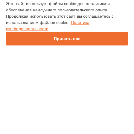
МОДЕЛИ
Этот сайт использует файлы cookie для аналитики и
обеспечения наилучшего пользовательского опыта.
INV30
Продолжая использовать этот сайт, вы соглашаетесь с
IN138HDST
использованием файлов cookie.
Политика
IN112
конфиденциальности
IN114
IN136
Принять все
IN1044
IN1046
IN2138HD
СТРАНИЦЫ
Гарантия
Доставка
Контакты
Карта сайта
КОНТАКТЫ
+7 (343) 226-97-56
Ежедневно с 09:00 до 21:00