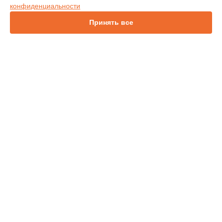
конфиденциальности
IN136
IN1044
Принять все
IN1046
IN2138HD
INL146
СТРАНИЦЫ
Гарантия
Доставка
Контакты
Карта сайта
КОНТАКТЫ
+7 (343) 226-97-56
Ежедневно с 09:00 до 21:00
г. Екатеринбург, улица 8 Марта, 46
info@infocus-service.ru
Политика конфиденциальности
Способы оплаты